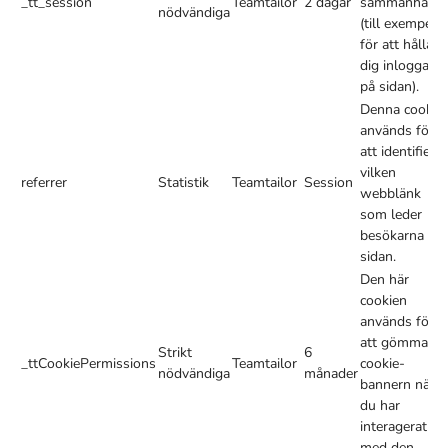
_tt_session
Teamtailor
2 dagar
sammanhang
nödvändiga
(till exempel
för att hålla
dig inloggad
på sidan).
Denna cookie
används för
att identifiera
vilken
referrer
Statistik
Teamtailor
Session
webblänk
som leder
besökarna till
sidan.
Den här
cookien
används för
att gömma
Strikt
6
_ttCookiePermissions
Teamtailor
cookie-
nödvändiga
månader
bannern när
du har
interagerat
med den.